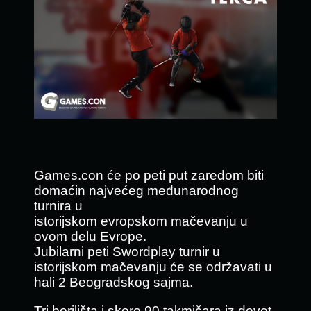
Games.con će po peti put zaredom biti
domaćin najvećeg međunarodnog
turnira u
istorijskom evropskom mačevanju u
ovom delu Evrope.
Jubilarni peti Swordplay turnir u
istorijskom mačevanju će se održavati u
hali 2 Beogradskog sajma.
Tri borilišta i skoro 90 takmičara iz devet