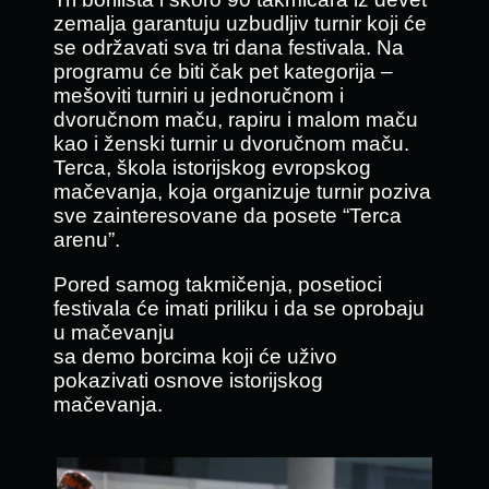
zemalja garantuju uzbudljiv turnir koji će
se održavati sva tri dana festivala. Na
programu će biti čak pet kategorija –
mešoviti turniri u jednoručnom i
dvoručnom maču, rapiru i malom maču
kao i ženski turnir u dvoručnom maču.
Terca, škola istorijskog evropskog
mačevanja, koja organizuje turnir poziva
sve zainteresovane da posete “Terca
arenu”.
Pored samog takmičenja, posetioci
festivala će imati priliku i da se oprobaju
u mačevanju
sa demo borcima koji će uživo
pokazivati osnove istorijskog
mačevanja.