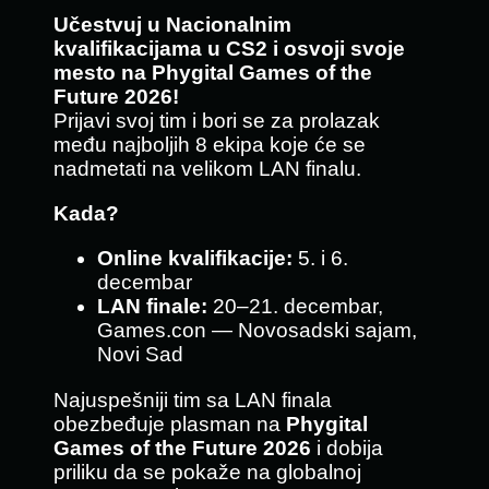
Učestvuj u Nacionalnim
kvalifikacijama u CS2 i osvoji svoje
mesto na Phygital Games of the
Future 2026!
Prijavi svoj tim i bori se za prolazak
među najboljih 8 ekipa koje će se
nadmetati na velikom LAN finalu.
Kada?
Online kvalifikacije:
5. i 6.
decembar
LAN finale:
20–21. decembar,
Games.con — Novosadski sajam,
Novi Sad
Najuspešniji tim sa LAN finala
obezbeđuje plasman na
Phygital
Games of the Future 2026
i dobija
priliku da se pokaže na globalnoj