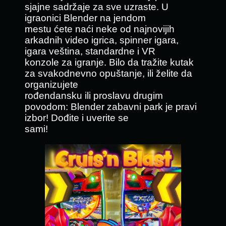
sjajne sadržaje za sve uzraste. U
igraonici Blender na jendom
mestu ćete naći neke od najnovijih
arkadnih video igrica, spinner igara,
igara veština, standardne i VR
konzole za igranje. Bilo da tražite kutak
za svakodnevno opuštanje, ili želite da
organizujete
rođendansku ili proslavu drugim
povodom: Blender zabavni park je pravi
izbor! Dođite i uverite se
sami!