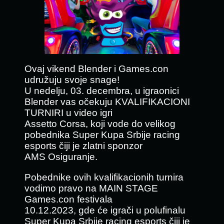
Ovaj vikend Blender i Games.con
udružuju svoje snage!
U nedelju, 03. decembra, u igraonici
Blender vas očekuju KVALIFIKACIONI
TURNIRI u video igri
Assetto Corsa, koji vode do velikog
pobednika Super Kupa Srbije racing
esports čiji je zlatni sponzor
AMS Osiguranje.
Pobednike ovih kvalifikacionih turnira
vodimo pravo na MAIN STAGE
Games.con festivala
10.12.2023, gde će igrači u polufinalu
Super Kupa Srbije racing esports čiji je