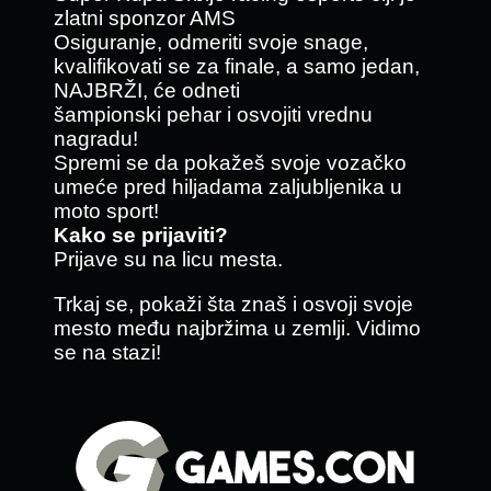
zlatni sponzor AMS
Osiguranje, odmeriti svoje snage,
kvalifikovati se za finale, a samo jedan,
NAJBRŽI, će odneti
šampionski pehar i osvojiti vrednu
nagradu!
Spremi se da pokažeš svoje vozačko
umeće pred hiljadama zaljubljenika u
moto sport!
Kako se prijaviti?
Prijave su na licu mesta.
Trkaj se, pokaži šta znaš i osvoji svoje
mesto među najbržima u zemlji. Vidimo
se na stazi!