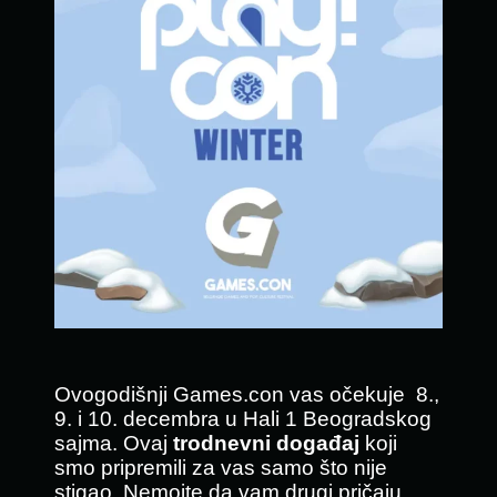
Ovogodišnji Games.con vas očekuje 8.,
9. i 10. decembra u Hali 1 Beogradskog
sajma. Ovaj
trodnevni događaj
koji
smo pripremili za vas samo što nije
stigao. Nemojte da vam drugi pričaju