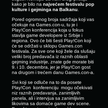
kako je bilo na
najvećem festivalu pop
kulture i gejminga na Balkanu
.
Pored ogromnog broja sadržaja koji vas
očekuje na Games.con-u, tu je i
Play!Con konferencija koja u fokus
stavlja game developere iz Srbije i
regiona. Ovo će biti šesti Play!Con koji
će se održati u sklopu Games.con
festivala. Za sve one koji žele da slušaju
veliki broj predavača iz raznih oblasti
gejming industrije, znate gde morate biti
9. i 10. decembra, jer je Play!Con gost
na drugom i trećem danu Games.con-a.
Svi koji se odluče na to da posete
Play!Con konferenciju mogu očekivati
niz raznih predavanja, zanimljivih
panela, ali i intervjua sa zanimljivim
likovima sa domaće game dev scene.