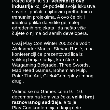
Pored toga, tu su i
veterani iz ove
industrije
koji će podeliti svoja iskustva,
savete i pričati o njihovim prethodnim i
trenutnim projektima. A ovo će biti i
idealna prilika da vidite gejmplej
određenih projekata i da nešto više
čujete o njima od samih developera.
Ovaj Play!Con Winter 20023 će voditi
Aleksandar Manja i Stevan Rosić, a na
konferenciji će prezentovati lica iz
velikog broja studija, kao što su
Wargaming Belgrade, Three Swords,
Mad Head Games, Bohemian Pulp,
Poke The Ant, Click4Gameplay i mnogi
drugi.
Vidimo se na Games.conu 9. i 10.
decembra na kom vas čeka
veliki broj
raznovrsnog sadržaja
, a tu je i
Play!Con konferecija u kojoj ćete