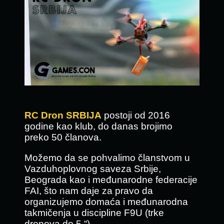
RC Dron SRBIJA
postoji od 2016
godine kao klub, do danas brojimo
preko 50 članova.
Možemo da se pohvalimo članstvom u
Vazduhoplovnog saveza Srbije,
Beograda kao i međunarodne federacije
FAI, što nam daje za pravo da
organizujemo domaća i međunarodna
takmičenja u discipline F9U (trke
dronova do 5 “).