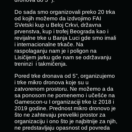
Do sada smo organizovali preko 20 trka
od kojih možemo da izdvojimo FAI
SVetski kup u Beloj Crkvi, državna
prvenstva, kup i trofej Beograda kao i
revijalne trke u Banja Luci gde smo imali
i internacionalne trkače. Na
raspolaganju nam je i poligon na
Lisičijem jarku gde nam se održavanju
treninzi i takmičenja.
Pored trke dronava od 5”, organizujemo
i trke mikro dronova koje su u
zatvorenom prostoru. Ne možemo a da
sa ponosom ne pomenemo i učešće na
Gamescon-u I organizaciji trke iz 2018 i
2019 godine. Prednost mikro dronovo je
što ne zahtevaju preveliki prostor za
organizaciju i ono što je najbitnije za njih,
ne predstavljaju opasnost od povreda