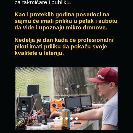
za takmičare i publiku.
Kao i proteklih godina posetioci na
sajmu će imati priliku u petak i subotu
da vide i upoznaju mikro dronove.
Nedelja je dan kada će profesionalni
piloti imati priliku da pokažu svoje
kvalitete u letenju.