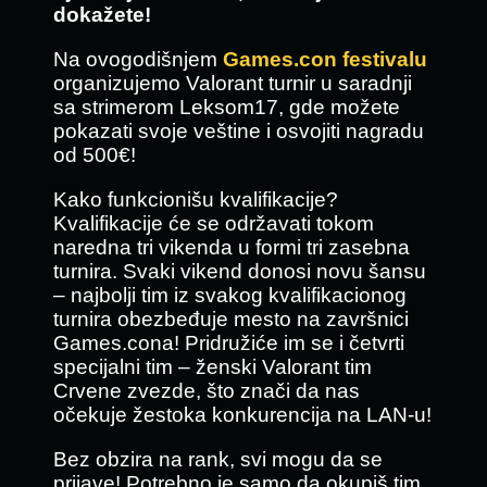
dokažete!
Na ovogodišnjem
Games.con festivalu
organizujemo Valorant turnir u saradnji
sa strimerom Leksom17, gde možete
pokazati svoje veštine i osvojiti nagradu
od 500€!
Kako funkcionišu kvalifikacije?
Kvalifikacije će se održavati tokom
naredna tri vikenda u formi tri zasebna
turnira. Svaki vikend donosi novu šansu
– najbolji tim iz svakog kvalifikacionog
turnira obezbeđuje mesto na završnici
Games.cona! Pridružiće im se i četvrti
specijalni tim – ženski Valorant tim
Crvene zvezde, što znači da nas
očekuje žestoka konkurencija na LAN-u!
Bez obzira na rank, svi mogu da se
prijave! Potrebno je samo da okupiš tim