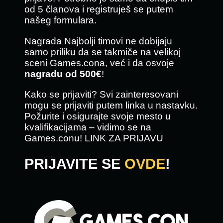
od 5 članova i registruješ se putem
našeg formulara.
Nagrada Najbolji timovi ne dobijaju
samo priliku da se takmiče na velikoj
sceni Games.cona, već i da osvoje
nagradu od 500€
!
Kako se prijaviti? Svi zainteresovani
mogu se prijaviti putem linka u nastavku.
Požurite i osigurajte svoje mesto u
kvalifikacijama – vidimo se na
Games.conu! LINK ZA PRIJAVU
PRIJAVITE SE
OVDE
!